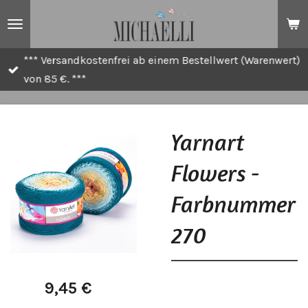
Zum
Hauptinhalt
springen
*** Versandkostenfrei ab einem Bestellwert (Warenwert)
von 85 €. ***
Yarnart
Flowers -
Farbnummer
270
9,45 €