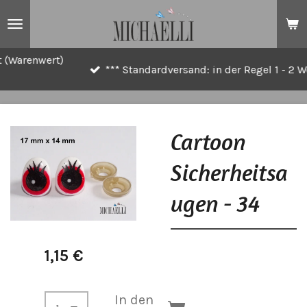
Zum
Hauptinhalt
springen
nwert)
*** Standardversand: in der Regel 1 - 2 Werktage
Cartoon
Sicherheitsa
ugen - 34
1,15 €
In den