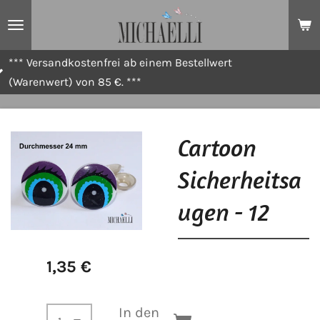
Zum
Hauptinhalt
springen
stenfrei ab einem Bestellwert
*** Standar
on 85 €. ***
Cartoon
Sicherheitsa
ugen - 12
1,35 €
In den