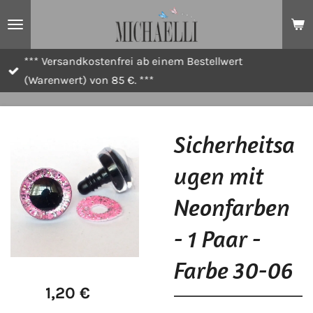
Zum
Hauptinhalt
springen
*** Versandkostenfrei ab einem Bestellwert
(Warenwert) von 85 €. ***
Sicherheitsa
ugen mit
Neonfarben
- 1 Paar -
Farbe 30-06
1,20 €