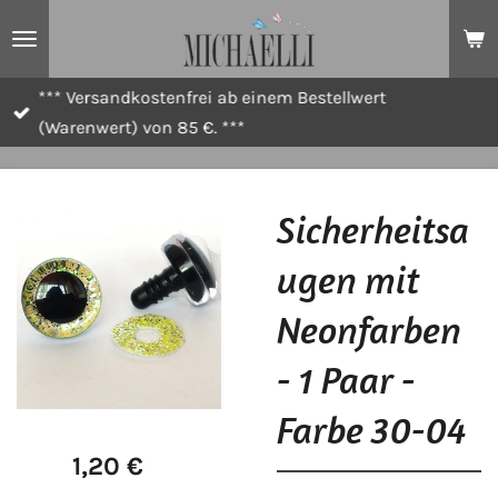
Zum
Hauptinhalt
springen
*** Versandkostenfrei ab einem Bestellwert
(Warenwert) von 85 €. ***
Sicherheitsa
ugen mit
Neonfarben
- 1 Paar -
Farbe 30-04
1,20 €