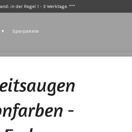
nd: in der Regel 1 - 3 Werktage. ***
Sparpakete
heitsaugen
nfarben -