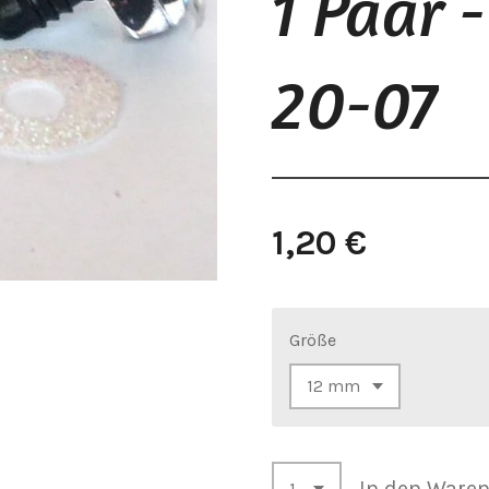
1 Paar 
20-07
1,20 €
Größe
In den Ware