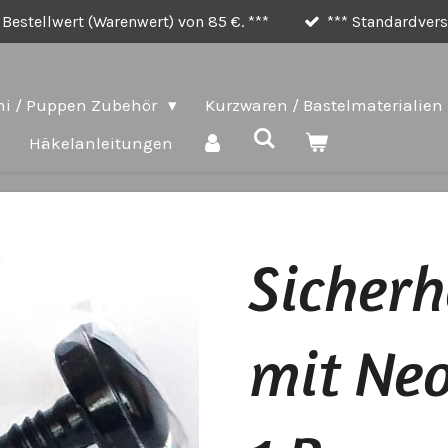
Bestellwert (Warenwert) von 85 €. ***
*** Standardversa
i / Puppen Zubehör
Kurzwaren / Bastelmaterialien
e
Häkelanleitungen
Sicher
mit Neo