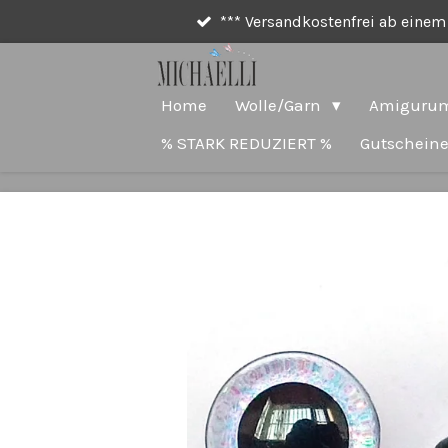
*** Versandkostenfrei ab einem 
Zum
Hauptinhalt
springen
Home
Wolle/Garn
Amigurum
% STARK REDUZIERT %
Gutschein