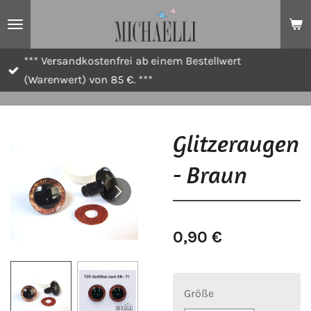
Zum
Hauptinhalt
springen
*** Versandkostenfrei ab einem Bestellwert
(Warenwert) von 85 €. ***
Glitzeraugen
- Braun
0,90 €
Größe