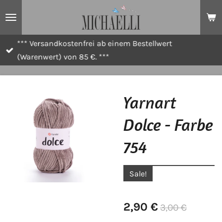
Zum
Hauptinhalt
springen
*** Versandkostenfrei ab einem Bestellwert
(Warenwert) von 85 €. ***
Yarnart
Dolce - Farbe
754
Sale!
2,90 €
3,00 €