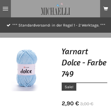
Zum
Hauptinhalt
springen
*** Standardversand: in der Regel 1 - 2 Werktage. ***
Yarnart
Dolce - Farbe
749
Sale!
2,90 €
3,00 €