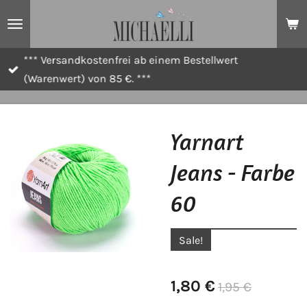
Zum
Hauptinhalt
springen
*** Versandkostenfrei ab einem Bestellwert
(Warenwert) von 85 €. ***
Yarnart
Jeans - Farbe
60
Sale!
1,80 €
1,95 €