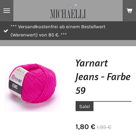
Zum
Hauptinhalt
springen
*** Versandkostenfrei ab einem Bestellwert
(Warenwert) von 85 €. ***
Yarnart
Jeans - Farbe
59
Sale!
1,80 €
1,95 €