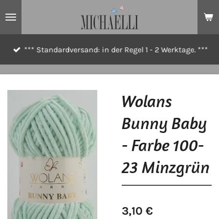
Zum
Hauptinhalt
springen
*** Standardversand: in der Regel 1 - 2 Werktage. ***
Wolans
Bunny Baby
- Farbe 100-
23 Minzgrün
3,10 €