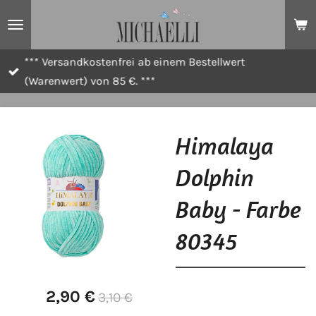
Zum
Hauptinhalt
springen
*** Versandkostenfrei ab einem Bestellwert
(Warenwert) von 85 €. ***
Himalaya
Dolphin
Baby - Farbe
80345
2,90 €
3,10 €