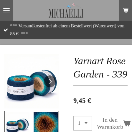
Zum
Hauptinhalt
springen
*** Versandkostenfrei ab einem Bestellwert (Warenwert) von
85 €. ***
Yarnart Rose
Garden - 339
9,45 €
In den
Warenkorb