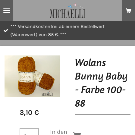
Zum
Hauptinhalt
springen
*** Versandkostenfrei ab einem Bestellwert
(Warenwert) von 85 €. ***
Wolans
Bunny Baby
- Farbe 100-
88
3,10 €
In den