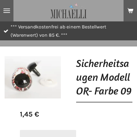
Zum
Hauptinhalt
springen
*** Versandkostenfrei ab einem Bestellwert
(Warenwert) von 85 €. ***
Sicherheitsa
ugen Modell
OR- Farbe 09
1,45 €