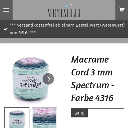
Zum
Hauptinhalt
springen
*** Versandkostenfrei ab einem Bestellwert (Warenwert)
von 85 €. ***
Macrame
Cord 3 mm
Spectrum -
Farbe 4316
Sale!