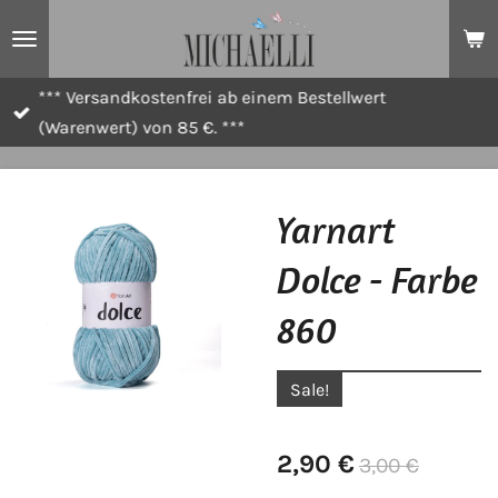
Zum
Hauptinhalt
springen
*** Versandkostenfrei ab einem Bestellwert
(Warenwert) von 85 €. ***
Yarnart
Dolce - Farbe
860
Sale!
2,90 €
3,00 €