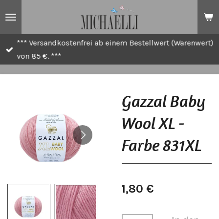
Zum
Hauptinhalt
springen
*** Versandkostenfrei ab einem Bestellwert (Warenwert)
von 85 €. ***
Gazzal Baby
Wool XL -
Farbe 831XL
1,80 €