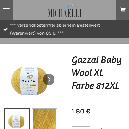
Zum
Hauptinhalt
springen
*** Versandkostenfrei ab einem Bestellwert
(Warenwert) von 85 €. ***
Gazzal Baby
Wool XL -
Farbe 812XL
1,80 €