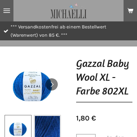
Zum
Hauptinhalt
springen
*** Versandkostenfrei ab einem Bestellwert
(Warenwert) von 85 €. ***
Gazzal Baby
Wool XL -
Farbe 802XL
1,80 €