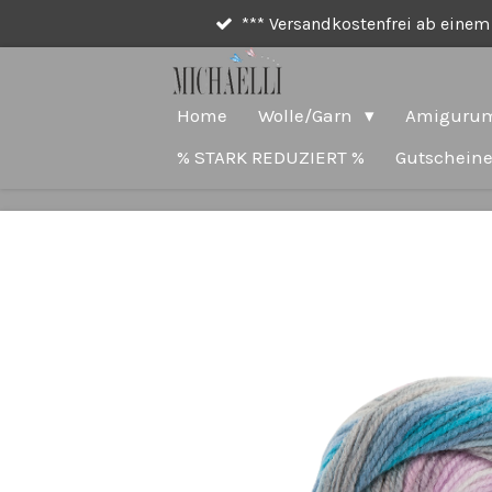
*** Versandkostenfrei ab einem 
Zum
Hauptinhalt
springen
Home
Wolle/Garn
Amigurum
% STARK REDUZIERT %
Gutschein