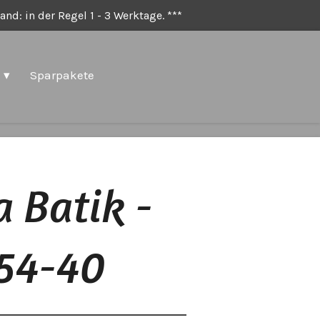
nd: in der Regel 1 - 3 Werktage. ***
Sparpakete
 Batik -
554-40