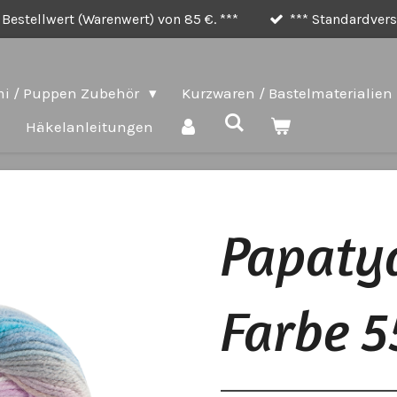
Bestellwert (Warenwert) von 85 €. ***
*** Standardversa
i / Puppen Zubehör
Kurzwaren / Bastelmaterialien
e
Häkelanleitungen
Papatya
Farbe 