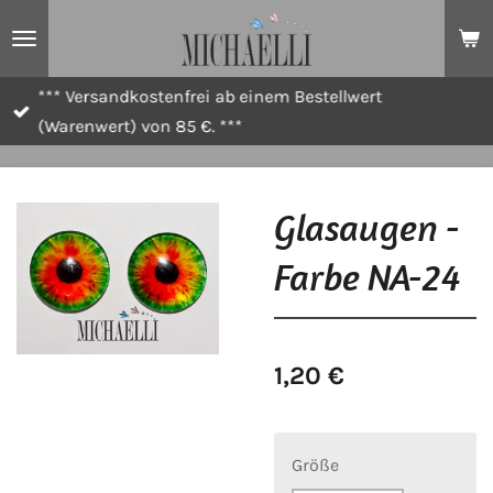
Zum
Hauptinhalt
springen
*** Versandkostenfrei ab einem Bestellwert
(Warenwert) von 85 €. ***
Glasaugen -
Farbe NA-24
1,20 €
Größe