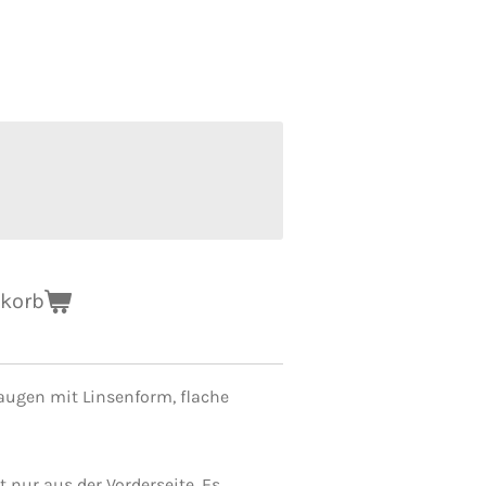
nkorb
raugen mit Linsenform,
flache
 nur aus der Vorderseite.
Es