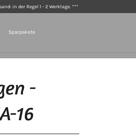
and: in der Regel 1 - 2 Werktage. ***
Sparpakete
gen -
A-16