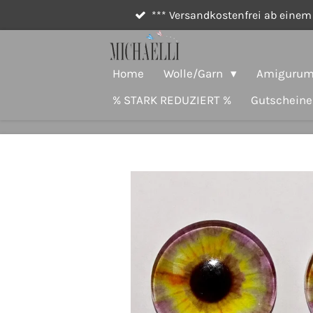
*** Versandkostenfrei ab einem 
Zum
Hauptinhalt
springen
Home
Wolle/Garn
Amigurumi
% STARK REDUZIERT %
Gutscheine