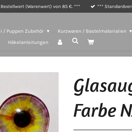
Bestellwert (Warenwert) von 85 €. ***
*** Standardvers
 / Puppen Zubehör
Kurzwaren / Bastelmaterialien
Häkelanleitungen
Glasau
Farbe N