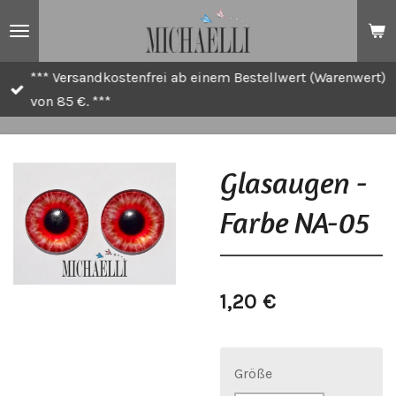
Zum
Hauptinhalt
springen
*** Versandkostenfrei ab einem Bestellwert (Warenwert)
von 85 €. ***
Glasaugen -
Farbe NA-05
1,20 €
Größe