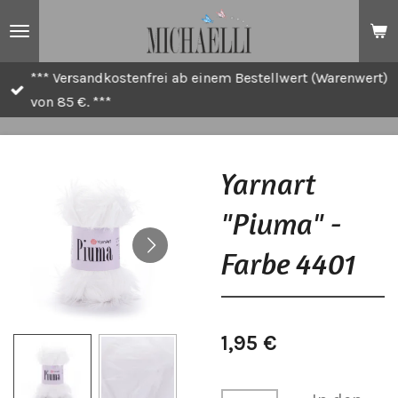
Zum
Hauptinhalt
springen
*** Versandkostenfrei ab einem Bestellwert (Warenwert)
von 85 €. ***
Yarnart
"Piuma" -
Farbe 4401
1,95 €