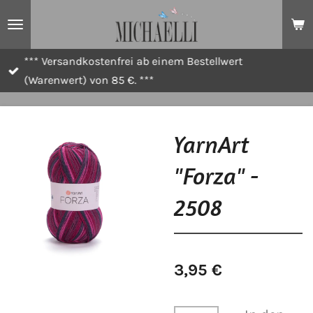
Zum
Hauptinhalt
springen
*** Versandkostenfrei ab einem Bestellwert
(Warenwert) von 85 €. ***
YarnArt
"Forza" -
2508
3,95 €