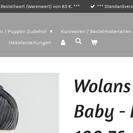
Bestellwert (Warenwert) von 85 €. ***
*** Standardversa
i / Puppen Zubehör
Kurzwaren / Bastelmaterialien
e
Häkelanleitungen
Wolans
Baby - 