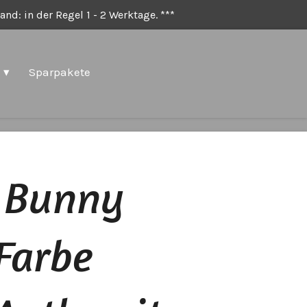
nd: in der Regel 1 - 2 Werktage. ***
Sparpakete
 Bunny
Farbe