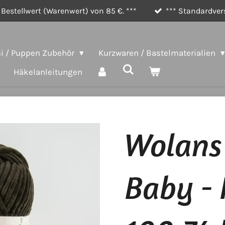
Bestellwert (Warenwert) von 85 €. ***
*** Standardvers
 / Puppen Zubehör
Kurzwaren / Bastelmaterialien
Häkelanleitungen
Wolans
Baby - 