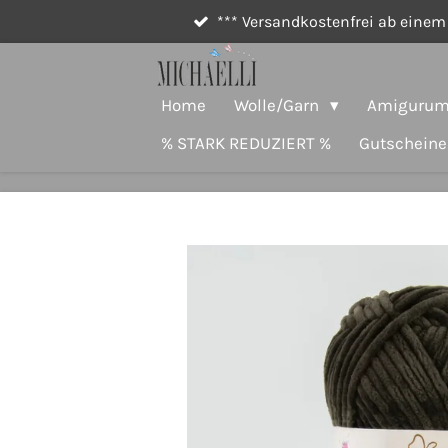
*** Versandkostenfrei ab einem 
Zum
Hauptinhalt
springen
Home
Wolle/Garn
Amigurumi
% STARK REDUZIERT %
Gutscheine