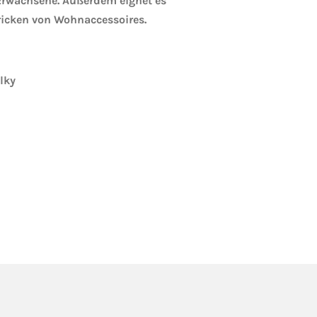
Erwachsene. Außerdem eignet es
ricken von Wohnaccessoires.
lky