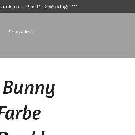
and: in der Regel 1 - 2 Werktage. ***
Sparpakete
 Bunny
Farbe