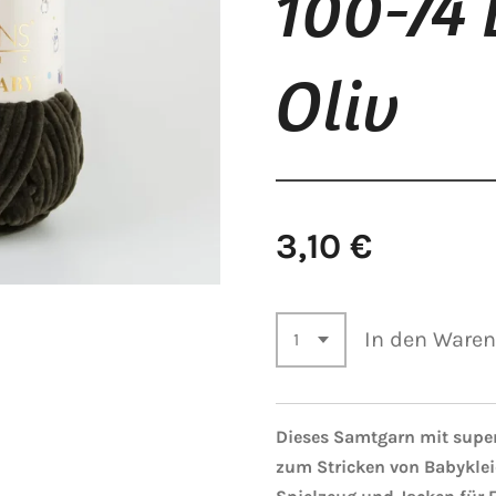
100-74
Oliv
3,10 €
In den Ware
Dieses Samtgarn mit superw
zum Stricken von Babykle