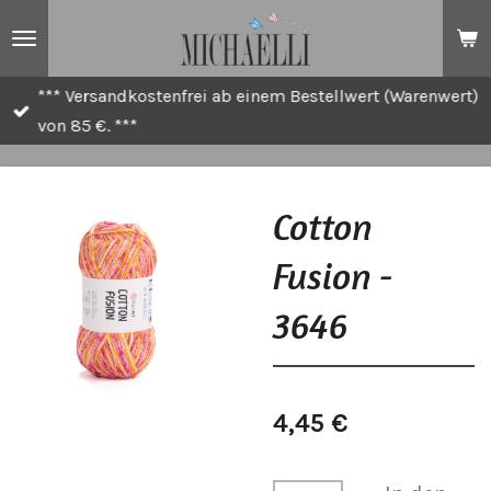
Zum
Hauptinhalt
springen
*** Versandkostenfrei ab einem Bestellwert (Warenwert)
von 85 €. ***
Cotton
Fusion -
3646
4,45 €