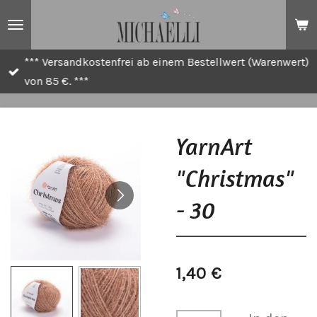
Zum
Hauptinhalt
springen
*** Versandkostenfrei ab einem Bestellwert (Warenwert)
von 85 €. ***
YarnArt
"Christmas"
- 30
1,40 €