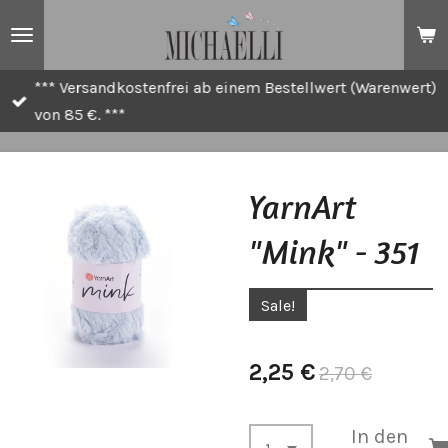
Zum
Hauptinhalt
springen
*** Versandkostenfrei ab einem Bestellwert (Warenwert)
von 85 €. ***
YarnArt
"Mink" - 351
Sale!
2,25 €
2,70 €
In den