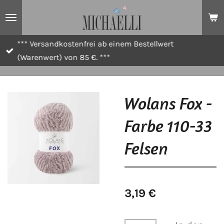
Zum
Hauptinhalt
springen
*** Versandkostenfrei ab einem Bestellwert
(Warenwert) von 85 €. ***
Wolans Fox -
Farbe 110-33
Felsen
3,19 €