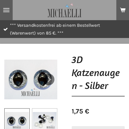
Zum
Hauptinhalt
springen
*** Versandkostenfrei ab einem Bestellwert
(Warenwert) von 85 €. ***
3D
Katzenauge
n - Silber
1,75 €