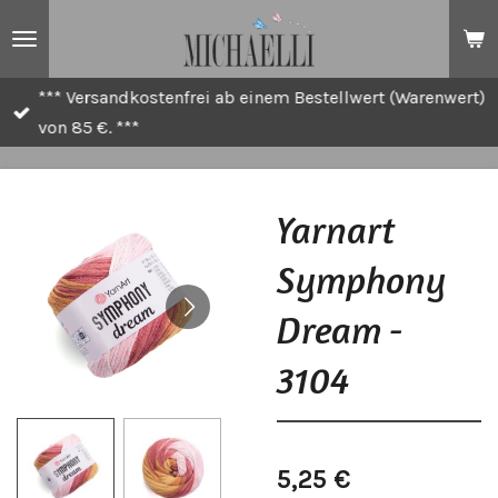
Zum
Hauptinhalt
springen
*** Versandkostenfrei ab einem Bestellwert (Warenwert)
von 85 €. ***
Yarnart
Symphony
Dream -
3104
5,25 €