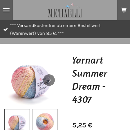
Zum
Hauptinhalt
springen
*** Versandkostenfrei ab einem Bestellwert
(Warenwert) von 85 €. ***
Yarnart
Summer
Dream -
4307
5,25 €