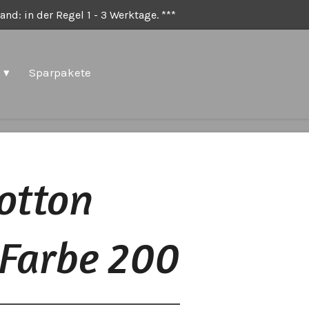
nd: in der Regel 1 - 3 Werktage. ***
Sparpakete
Cotton
 Farbe 200