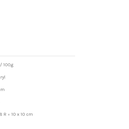
/ 100g
ryl
 mm
m
 R = 10 x 10 cm