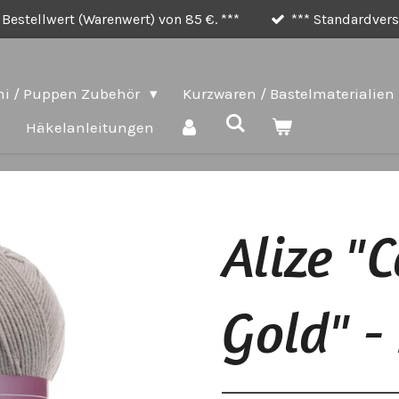
Bestellwert (Warenwert) von 85 €. ***
*** Standardversa
i / Puppen Zubehör
Kurzwaren / Bastelmaterialien
e
Häkelanleitungen
Alize "
Gold" -