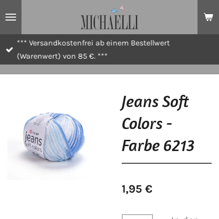
Zum
Hauptinhalt
springen
*** Versandkostenfrei ab einem Bestellwert
(Warenwert) von 85 €. ***
Jeans Soft
Colors -
Farbe 6213
1,95 €