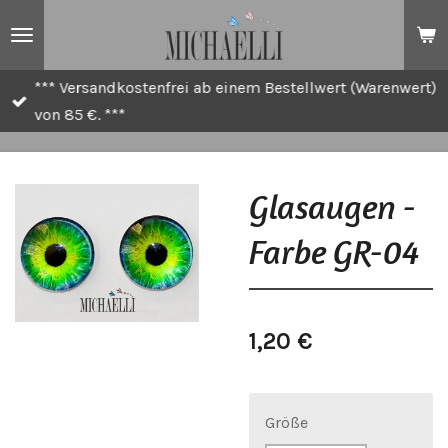
Zum
Hauptinhalt
springen
*** Versandkostenfrei ab einem Bestellwert (Warenwert)
von 85 €. ***
Glasaugen -
Farbe GR-04
1,20 €
Größe