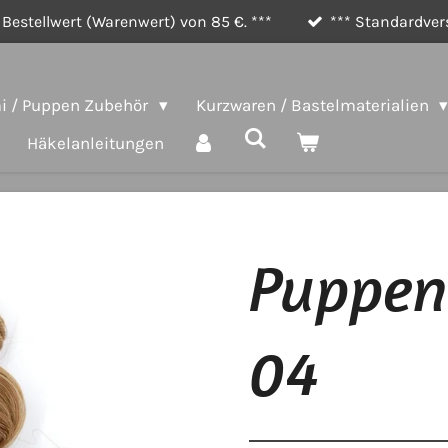
Bestellwert (Warenwert) von 85 €. ***
*** Standardvers
 / Puppen Zubehör
Kurzwaren / Bastelmaterialien
Häkelanleitungen
Puppen
04