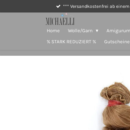
*** Versandkostenfrei ab einem 
Zum
Hauptinhalt
springen
Home
Wolle/Garn
Amigurumi
% STARK REDUZIERT %
Gutscheine