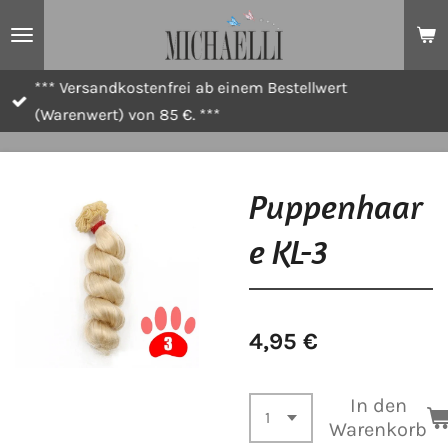
Zum
Hauptinhalt
springen
*** Versandkostenfrei ab einem Bestellwert
(Warenwert) von 85 €. ***
Puppenhaar
e KL-3
4,95 €
In den
Warenkorb