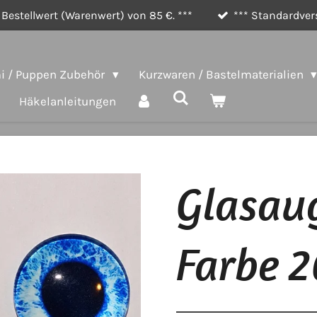
Bestellwert (Warenwert) von 85 €. ***
*** Standardvers
 / Puppen Zubehör
Kurzwaren / Bastelmaterialien
Häkelanleitungen
Glasau
Farbe 