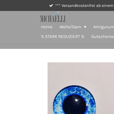
*** Versandkostenfrei ab einem 
Zum
Hauptinhalt
springen
Home
Wolle/Garn
Amigurumi
% STARK REDUZIERT %
Gutscheine