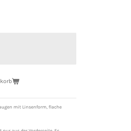
nkorb
raugen mit Linsenform,
flache
 nur aus der Vorderseite.
Es