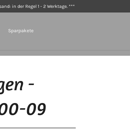
and: in der Regel 1 - 2 Werktage. ***
Sparpakete
gen -
200-09