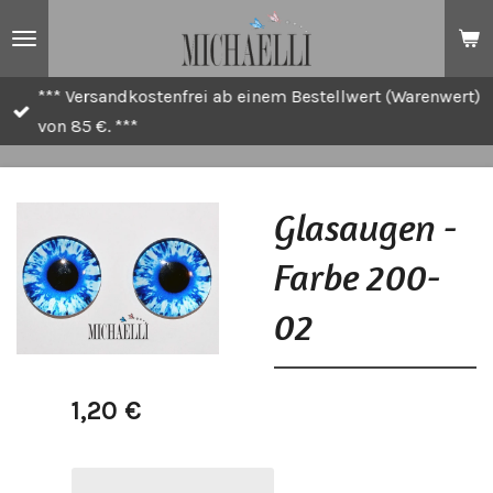
Zum
Hauptinhalt
springen
*** Versandkostenfrei ab einem Bestellwert (Warenwert)
von 85 €. ***
Glasaugen -
Farbe 200-
02
1,20 €