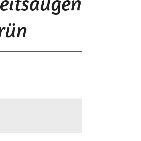
heitsaugen
grün