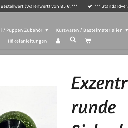
Bestellwert (Warenwert) von 85 €. ***
*** Standardvers
 / Puppen Zubehör
Kurzwaren / Bastelmaterialien
Häkelanleitungen
Exzentr
runde