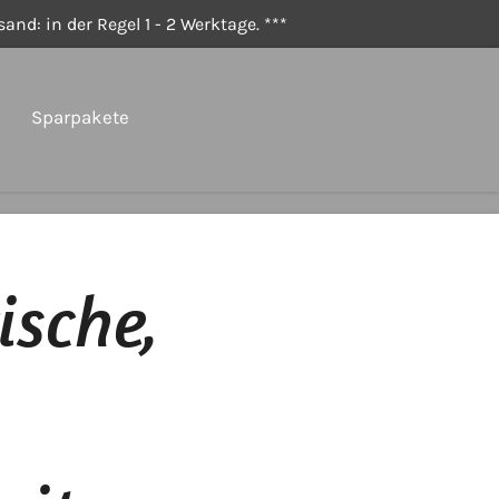
and: in der Regel 1 - 2 Werktage. ***
Sparpakete
ische,