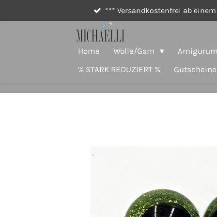
*** Versandkostenfrei ab einem 
Zum
Hauptinhalt
springen
Home
Wolle/Garn
Amigurumi
% STARK REDUZIERT %
Gutscheine