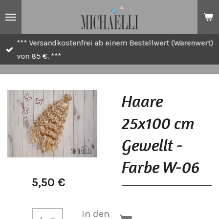
Zum
Hauptinhalt
springen
*** Versandkostenfrei ab einem Bestellwert (Warenwert)
von 85 €. ***
Haare
25x100 cm
Gewellt -
Farbe W-06
5,50 €
In den