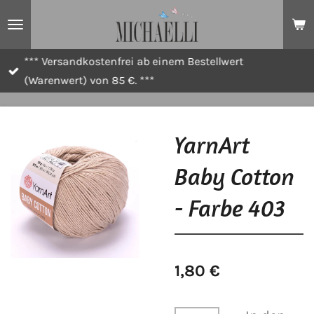
Zum
Hauptinhalt
springen
*** Versandkostenfrei ab einem Bestellwert
(Warenwert) von 85 €. ***
YarnArt
Baby Cotton
- Farbe 403
1,80 €