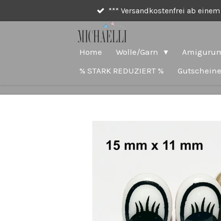
*** Versandkostenfrei ab einem 
Zum
Hauptinhalt
springen
Home
Wolle/Garn
Amigurum
% STARK REDUZIERT %
Gutschein