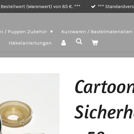
Bestellwert (Warenwert) von 85 €. ***
*** Standardversa
i / Puppen Zubehör
Kurzwaren / Bastelmaterialien
e
Häkelanleitungen
Cartoo
Sicher