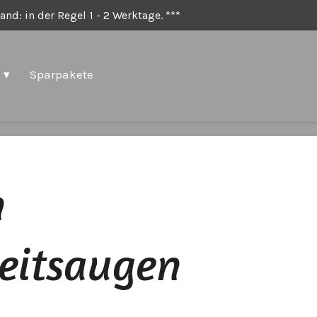
nd: in der Regel 1 - 2 Werktage. ***
Sparpakete
n
heitsaugen