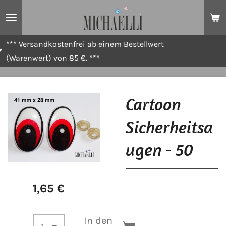
Zum
Hauptinhalt
springen
stenfrei ab einem Bestellwert
*** Standar
on 85 €. ***
Cartoon
Sicherheitsa
ugen - 50
1,65 €
In den