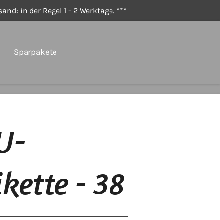
and: in der Regel 1 - 2 Werktage. ***
Sparpakete
PU-
ikette - 38