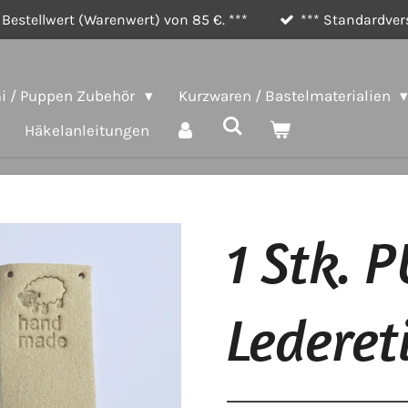
Bestellwert (Warenwert) von 85 €. ***
*** Standardvers
 / Puppen Zubehör
Kurzwaren / Bastelmaterialien
Häkelanleitungen
1 Stk. 
Lederet