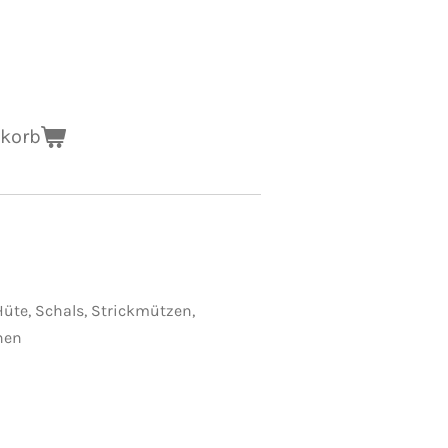
nkorb
Hüte, Schals, Strickmützen,
hen