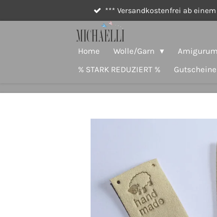
*** Versandkostenfrei ab einem 
Zum
Hauptinhalt
springen
Home
Wolle/Garn
Amigurumi
% STARK REDUZIERT %
Gutscheine