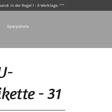
and: in der Regel 1 - 2 Werktage. ***
Sparpakete
PU-
kette - 31