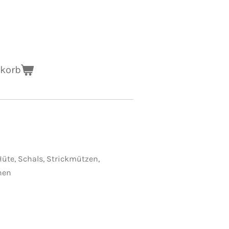
nkorb
Hüte, Schals, Strickmützen,
hen