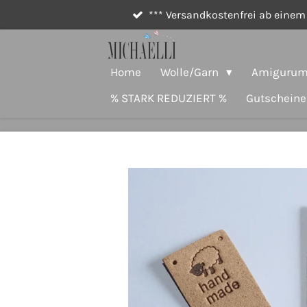
*** Versandkostenfrei ab einem 
Zum
Hauptinhalt
springen
Home
Wolle/Garn
Amigurumi
% STARK REDUZIERT %
Gutscheine